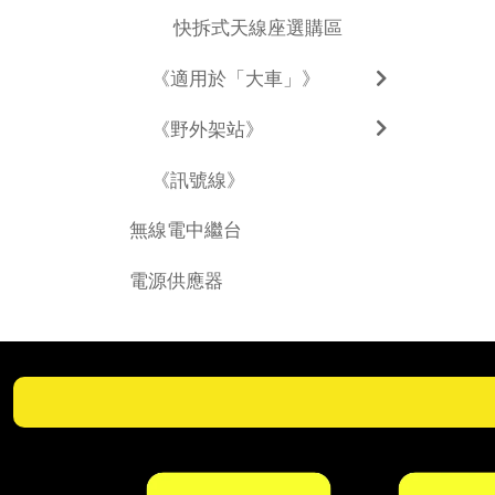
快拆式天線座選購區
《適用於「大車」》
《野外架站》
《訊號線》
無線電中繼台
電源供應器