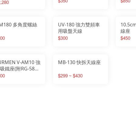
$350
$850
,280
M180 多角度螺絲
UV-180 強力雙頻車
10.5
用吸盤天線
線座
00
$300
$450
URMEN V-AM10 強
MB-130 快拆天線座
吸鐵座(附RG-58
.5m長)
00
$299 ~ $430