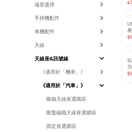
2
$
場景選擇
手持機配件
U
座
車機配件
$5
天線
天線座&訊號線
S
力
《適用於「機車」》
4
$9
《適用於「汽車」》
吸鐵天線座選購區
吸盤磁鐵天線座選購區
固定座選購區