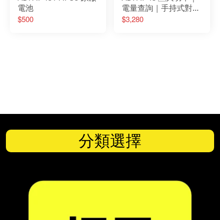
電池
電量查詢｜手持式對講
機｜5W
$500
$3,280
分類選擇