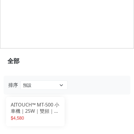
全部
排序
AITOUCH™ MT-500 小
車機｜25W｜雙頻｜分
離面板
$4,580