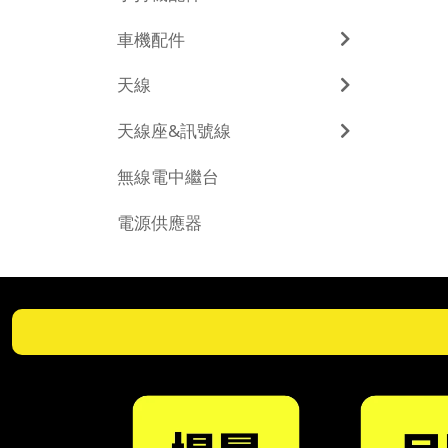
車機配件
天線
天線座&訊號線
無線電中繼台
電源供應器