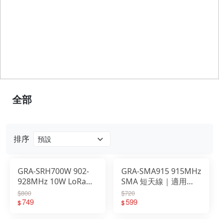
全部
排序
GRA-SRH700W 902-
GRA-SMA915 915MHz
928MHz 10W LoRa鵝
SMA 短天線｜適用
頸天線 SMA-P
LoRa／Meshtastic／
$800
$720
749
MESH 通訊設備
599
$
$