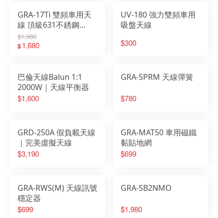
GRA-17Ti 雙頻車用天
UV-180 強力雙頻車用
線 頂級631不銹鋼
吸盤天線
67cm
$1,980
$300
1,680
$
巴倫天線Balun 1:1
GRA-SPRM 天線彈簧
2000W｜天線平衡器
$1,600
$780
GRD-250A 假負載天線
GRA-MAT50 車用磁鐵
｜完美虛擬天線
黏貼地網
$3,190
$699
GRA-RWS(M) 天線訊號
GRA-SB2NMO
穩定器
$699
$1,980