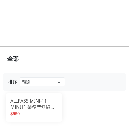
全部
排序
ALLPASS MINI-11
MINI11 業務型無線電
對講機｜2.5W｜Type-
$990
C充電