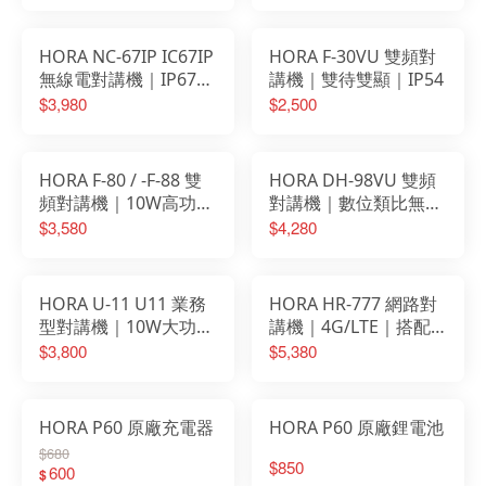
HORA NC-67IP IC67IP
HORA F-30VU 雙頻對
無線電對講機｜IP67防
講機｜雙待雙顯｜IP54
水｜10W大功率｜支援
$3,980
$2,500
TYPE-C
HORA F-80 / -F-88 雙
HORA DH-98VU 雙頻
頻對講機｜10W高功率
對講機｜數位類比無線
｜彩色中文
電對講機｜10W高功率
$3,580
$4,280
｜彩色繁體中文｜
DMR數位
HORA U-11 U11 業務
HORA HR-777 網路對
型對講機｜10W大功率
講機｜4G/LTE｜搭配
｜免執照
中華電信
$3,800
$5,380
HORA P60 原廠充電器
HORA P60 原廠鋰電池
$680
$850
600
$