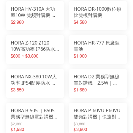
HORA HV-310A 大功
HORA DR-1000數位類
率10W 雙頻對講機 繁
比雙模對講機
體中文選單
$2,980
$4,580
HORA Z-120 Z120
HORA HR-777 原廠鋰
10W高功率 IP66防水
電池
業務型對講機
$800 ~ $3,800
$1,000
HORA NX-380 10W大
HORA D2 業務型無線
功率 IP54防塵防水 專
電對講機｜2.5W｜
業免執照對講機
Type-C充電｜餐廳首選
$3,550
$1,680
HORA B-505 ｜B505
HORA P-60VU P60VU
業務型無線電對講機｜
雙頻對講機｜快速對頻
5W｜Type-C充電｜餐
｜10W高功率｜彩色繁
$2,380
$3,880
廳首選
1,980
體中文
3,800
$
$