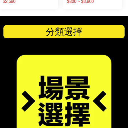
對講機
$2,580
$800 ~ $3,800
分類選擇