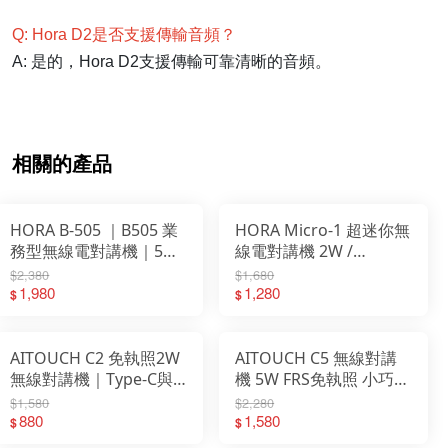
Q: Hora D2是否支援傳輸音頻？
A: 是的，Hora D2支援傳輸可靠清晰的音頻。
相關的產品
HORA B-505 ｜B505 業
HORA Micro-1 超迷你無
務型無線電對講機｜5W
線電對講機 2W /
｜Type-C充電｜餐廳首
1000mAh
$2,380
$1,680
選
1,980
1,280
$
$
AITOUCH C2 免執照2W
AITOUCH C5 無線對講
無線對講機｜Type-C與
機 5W FRS免執照 小巧雙
座充雙充電｜輕巧
充電設計
$1,580
$2,280
880
1,580
$
$