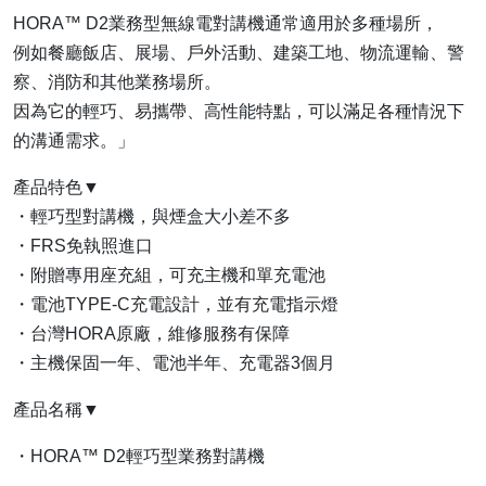
HORA™ D2業務型無線電對講機通常適用於多種場所，
例如餐廳飯店、展場、戶外活動、建築工地、物流運輸、警
察、消防和其他業務場所。
因為它的輕巧、易攜帶、高性能特點，可以滿足各種情況下
的溝通需求。」
產品特色▼
・輕巧型對講機，與煙盒大小差不多
・FRS免執照進口
・附贈專用座充組，可充主機和單充電池
・電池TYPE-C充電設計，並有充電指示燈
・台灣HORA原廠，維修服務有保障
・主機保固一年、電池半年、充電器3個月
產品名稱▼
・HORA™ D2輕巧型業務對講機