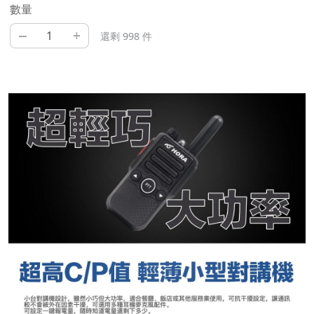
數量
–
+
還剩 998 件