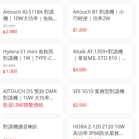
Aitouch AI-5118A 對講
Aitouch B1 對講機｜小
機｜10W大功率｜免執
巧輕便｜功率2W
照耐用
$3,280
$1,200
2,980
$
Hytera S1 mini 免執照
Aitalk AT-1359+對講機
對講機｜1W｜TYPE-C｜
｜軍規MIL-STD 810｜
支援APP寫頻｜超小台對
IP67防水
$1,680
$4,580
講機
1,300
$
AITOUCH D5 雙頻 DMR
SFE S510 業務型對講機
對講機｜10W 大功率・
AI 降噪・IP67 防塵防水
歡迎LINE聯繫價格
$2,500
對講機擴音喇叭
HORA Z-120 Z120 10W
高功率 IP66防水業務型