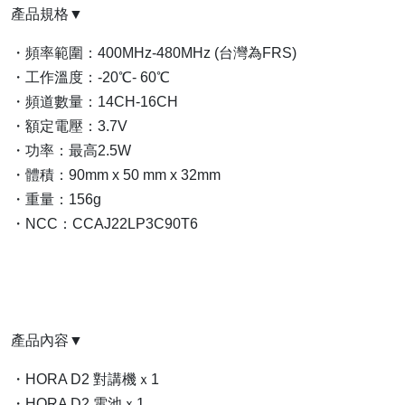
產品規格▼
・頻率範圍：400MHz-480MHz (台灣為FRS)
・工作溫度：-20℃- 60℃
・頻道數量：14CH-16CH
・額定電壓：3.7V
・功率：最高2.5W
・體積：90mm x 50 mm x 32mm
・重量：156g
・NCC：CCAJ22LP3C90T6
產品內容▼
・HORA D2 對講機ｘ1
・HORA D2 電池ｘ1