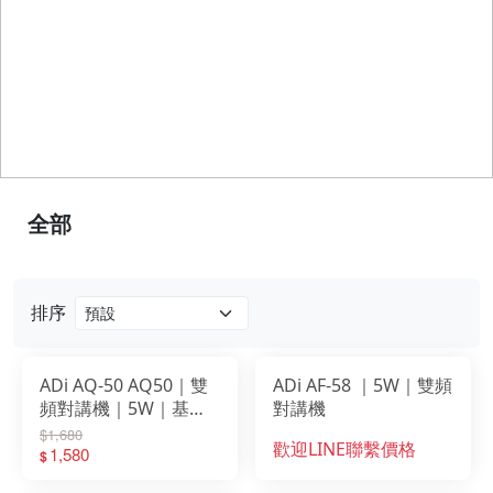
全部
排序
ADi AQ-50 AQ50｜雙
ADi AF-58 ｜5W｜雙頻
頻對講機｜5W｜基本
對講機
入門款
$1,680
歡迎LINE聯繫價格
1,580
$